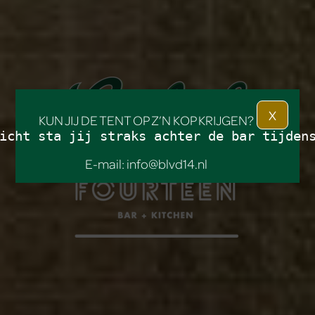
X
KUN JIJ DE TENT OP Z’N KOP KRIJGEN?
E-mail: info@blvd14.nl